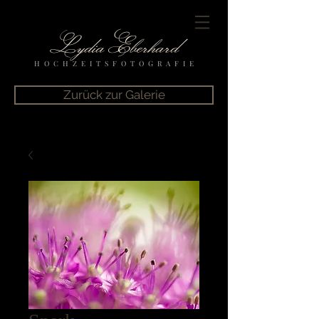
Lydia Eberhard
H O C H Z E I T S F O T O G R A F I E
Zurück zur Galerie