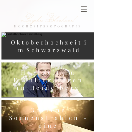
Lydia Eberhard
H O C H Z E I T S F O T O G R A F I E
O k t o b e r h o c h z e i t i
m S c h w a r z w a l d
Hochzeit im
Frühlingsregen
in Heidelberg
Goldene
Sonnenstrahlen -
eine