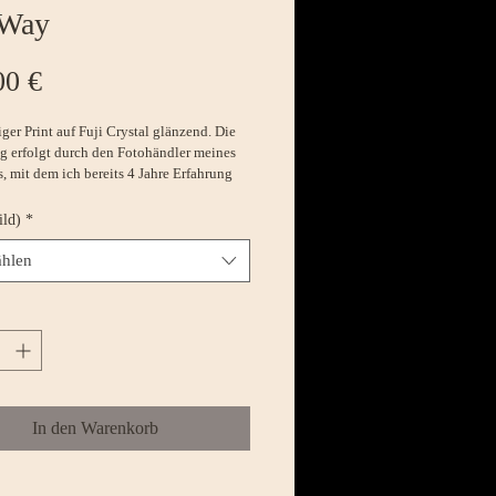
 Way
Preis
00 €
er Print auf Fuji Crystal glänzend. Die 
 erfolgt durch den Fotohändler meines 
, mit dem ich bereits 4 Jahre Erfahrung 
ationalen Ausstellungen habe. Formate ab 
den gerollt zugesendet.
ild)
*
hlen
In den Warenkorb