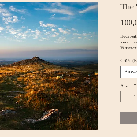
The
100,
Hochwertig
Zusendung
Vertrauens
in intern
50x70 wer
Größe (B
Auswä
Anzahl
*