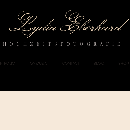
Lydia Eberhard
H O C H Z E I T S F O T O G R A F I E
RTFOLIO
MY MUSIC
CONTACT
BLOG
SHOP