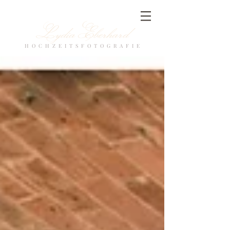
Lydia Eberhard
H O C H Z E I T S F O T O G R A F I E